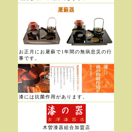
屠蘇器
お正月にお屠蘇で1年間の無病息災の行
事です。
漆には抗菌作用があります。
木曽漆器組合加盟店