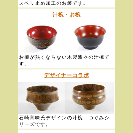
スベリ止め加工のお箸です。
汁椀・お椀
お椀が熱くならない木製漆器の汁椀で
す。
デザイナーコラボ
石崎育味氏デザインの汁椀 つぐみシ
リーズです。