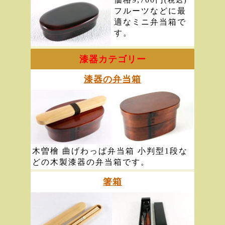
(税込)
フルーツなどに最
適なミニ弁当箱で
す。
漆器カテゴリー
漆器の弁当箱
木曽檜 曲げわっぱ弁当箱 小判型1段な
どの木製漆器の弁当箱です。
箸箱