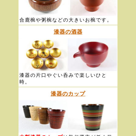
合鹿椀や粥椀などの大きいお椀です。
漆器の酒器
漆器の片口やぐい呑みで楽しいひと
時。
漆器のカップ