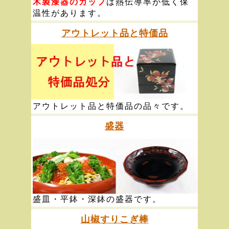
木製漆器のカップ
は熱伝導率が低く保
温性があります。
アウトレット品と特価品
アウトレット品と特価品の品々です。
盛器
盛皿・平鉢・深鉢の盛器です。
山椒すりこぎ棒