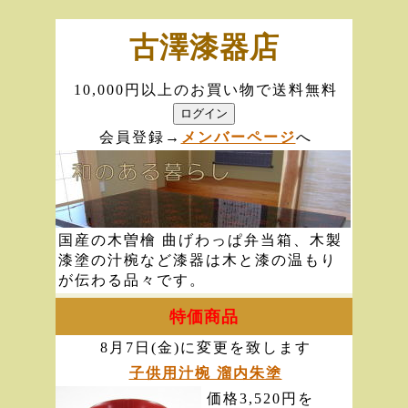
古澤漆器店
10,000円以上のお買い物で送料無料
会員登録→
メンバーページ
へ
国産の木曽檜 曲げわっぱ弁当箱、木製
漆塗の汁椀など漆器は木と漆の温もり
が伝わる品々です。
特価商品
8月7日(金)に変更を致します
子供用汁椀 溜内朱塗
価格3,520円を