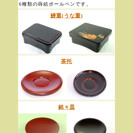
6種類の蒔絵ボールペンです。
鰻重(うな重)
茶托
銘々皿