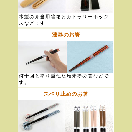
木製の弁当用箸箱とカトラリーボック
スなどです。
漆器のお箸
何十回と塗り重ねた堆朱塗の箸などで
す。
スベリ止めのお箸