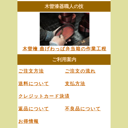
木曽漆器職人の技
木曽檜 曲げわっぱ弁当箱の作業工程
ご利用案内
ご注文方法
ご注文の流れ
送料について
支払方法
クレジットカード決済
返品について
不良品について
お得情報