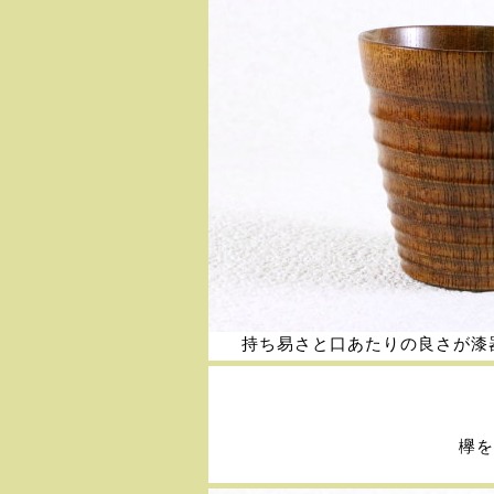
持ち易さと口あたりの良さが漆
欅を