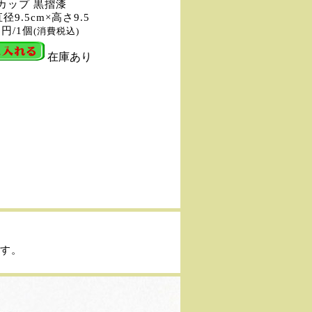
カップ 黒摺漆
径9.5cm×高さ9.5
0円/1個
(消費税込)
在庫あり
す。