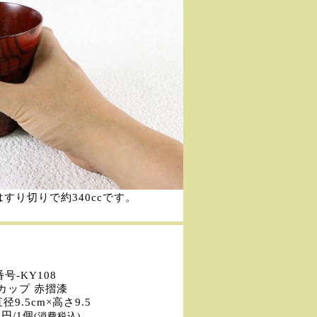
すり切りで約340ccです。
号-KY108
カップ 赤摺漆
径9.5cm×高さ9.5
0円/1個
(消費税込)