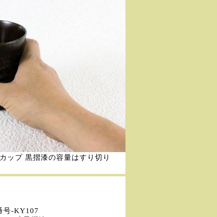
平筋カップ 黒摺漆の容量はすり切り
号-KY107