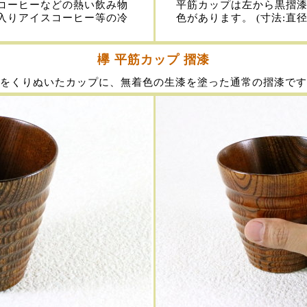
コーヒーなどの熱い飲み物
平筋カップは左から黒摺漆
入りアイスコーヒー等の冷
色があります。 (寸法:直径9
欅 平筋カップ 摺漆
をくりぬいたカップに、無着色の生漆を塗った通常の摺漆です