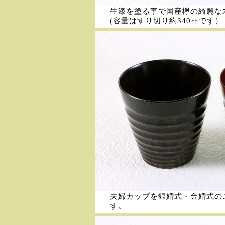
生漆を塗る事で国産欅の綺麗な
(容量はすり切り約340㏄です）
夫婦カップを銀婚式・金婚式の
す。