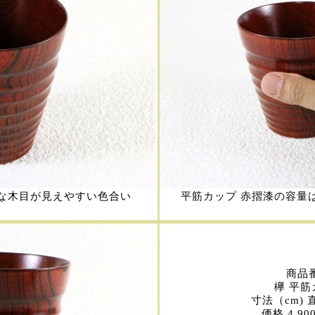
な木目が見えやすい色合い
平筋カップ 赤摺漆の容量は
商品番
欅 平筋
寸法（cm) 直
価格 4,90