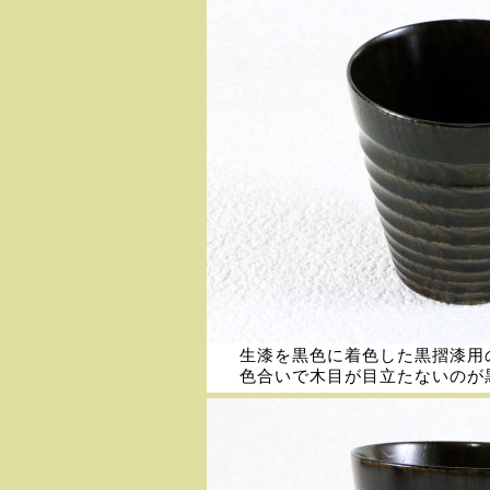
生漆を黒色に着色した黒摺漆用
色合いで木目が目立たないのが