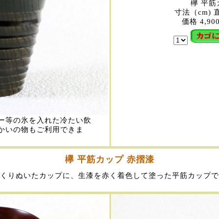
欅 平筋
寸法（cm) 直
価格 4,90
ー等の氷を入れた冷たい飲
かいの物もご利用できま
欅 平筋カップ 赤摺漆
くりぬいたカップに、生漆を赤く着色して塗った平筋カップで