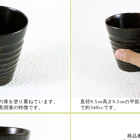
の漆を塗り重ねています。
直径9.5㎝高さ9.5㎝の
黒摺漆の特徴です。
で約340ccです。
商品番