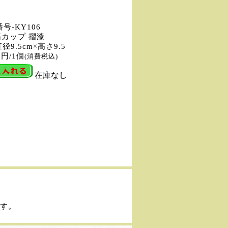
号-KY106
筋カップ 摺漆
径9.5cm×高さ9.5
0円/1個
(消費税込)
在庫なし
す。