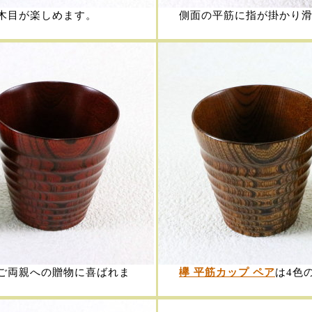
木目が楽しめます。
側面の平筋に指が掛かり
ご両親への贈物に喜ばれま
欅 平筋カップ ペア
は4色