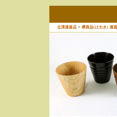
古澤漆器店
>
欅商品(けやき)
漆